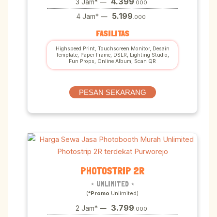
4.399
3 Jam* —
.000
5.199
4 Jam* —
.000
FASILITAS
Highspeed Print, Touchscreen Monitor, Desain
Template, Paper Frame, DSLR, Lighting Studio,
Fun Props, Online Album, Scan QR
PESAN SEKARANG
PHOTOSTRIP 2R
⋆ UNLIMITED ⋆
(*
Promo
Unlimited)
3.799
2 Jam* —
.000